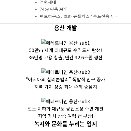
정원세대
74py 단층 APT
펜트하우스 / 호화 듀플렉스 / 루프전용 세대
용산 개발
용산 국제업무지구 착공
50만㎡ 세계 최대규모 수직도시 탄생!
36만명 고용 창출, 연간 32.6조원 생산
용산 전자상가 착공
“아시아의 실리콘밸리” 폭발적 인구 증가
지역 가치 상승 최대 수혜 중심지
서울역 ~ 용산역 지하화
철도 지하화 대규모 공원조상 주변 개발
지역 가치 상승 여력 급 부상!
녹지와 문화를 누리는 입지